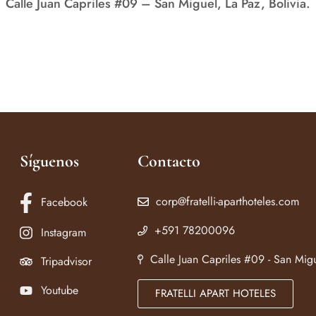
Calle Juan Capriles #09 – San Miguel, La Paz, Bolivia.
Síguenos
Contacto
corp@fratelli-aparthoteles.com
Facebook
+591 78200096
Instagram
Calle Juan Capriles #09 - San Migu
Tripadvisor
Youtube
FRATELLI APART HOTELES